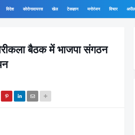
विदेश
कोरोनावायरस
खेल
टेकज्ञान
मनोरंजन
विचार
अपी
धौरीकला बैठक में भाजपा संगठन
थन