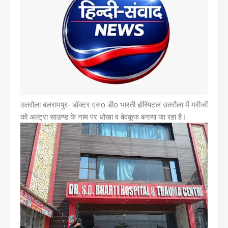
उतरौला बलरामपुर- डॉक्टर एसo डीo भारती हॉस्पिटल उतरौला में मरीजों
को अल्ट्रा साउण्ड के नाम पर धोखा व बेवकूफ बनाया जा रहा है।