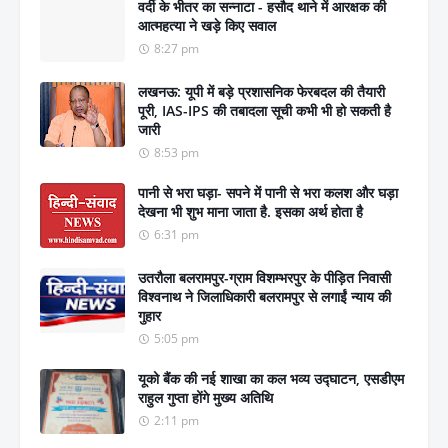
वर्दी के भीतर का सन्नाटा - हसौद थाने में आरक्षक की
आत्महत्या ने खड़े किए सवाल
8:27 pm
लखनऊ: यूपी में बड़े प्रशासनिक फेरबदल की तैयारी
पूरी, IAS-IPS की तबादला सूची कभी भी हो सकती है
जारी
8:53 pm
पानी से भरा घड़ा- सपने में पानी से भरा कलश और घड़ा
देखना भी शुभ माना जाता है. इसका अर्थ होता है
6:31 pm
उतरौला बलरामपुर-ग्राम विशम्भरपुर के पीड़ित निवासी
विश्वनाथ ने जिलाधिकारी बलरामपुर से लगाईं न्याय की
गुहार
5:05 pm
यूको बैंक की नई शाखा का कल भव्य उद्घाटन, एसडीएम
राहुल गुप्ता होंगे मुख्य अतिथि
2:11 pm