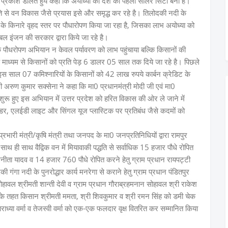
पर प्रकाश डालते हुये कहा कि अयोध्या को देश की पहली सोलर सिटी बनी है।
ति से वन विकास जैसे प्रयास इसे और समृद्ध कर रहे है। तिलोदकी नदी के
ं सरयू के किनारे वृहद स्तर पर पौधारोपण किया जा रहा है, जिसका लाभ अयोध्या को
बल इंजन की सरकार द्वारा किये जा रहे है।
ौधरोपण अभियान न केवल पर्यावरण को लाभ पहुंचाया बल्कि किसानों की
े माध्यम से किसानों को प्रति पेड़ 6 डालर 05 साल तक दिये जा रहे है। पिछले
साल 07 कमिश्नारियों के किसानों को 42 लाख रुपये कार्बन क्रेडिट के
श्री अरुण कुमार सक्सेना ने कहा कि मा0 प्रधानमंत्री मोदी जी एवं मा0
में शुरू हुए इस अभियान में उत्तर प्रदेश को हरित विकास की ओर ले जाने में
सिलेंडर, एलईडी लाइट और सिंगल यूज प्लास्टिक पर प्रतिबंध जैसे कदमों को
ी मंत्री/कृषि मंत्री तथा जनपद के मा0 जनप्रतिनिधियों द्वारा रामपुर
 साथ ही साथ वैद्विक वन में मियावाकी पद्धति से सर्वाधिक 15 हजार पौधे रोपित
अनीता यादव व 14 हजार 760 पौधे रोपित करने हेतु ग्राम प्रधान रायपट्टी
गंगा नदी के पुनरोद्धार कार्य मनरेगा से कराने हेतु ग्राम प्रधान पंडितपुर
हावल श्रीमती शान्ती देवी व ग्राम प्रधान गौराब्रहमनान सोहावल श्री राकेश
म के तहत किसान श्रीमती ममता, श्री शिवकुमार व श्री रमन सिंह को डमी चेक
ध्या वर्मा व तेजस्वी वर्मा को एक-एक फलदार वृक्ष वितरित कर सम्मानित किया