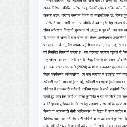
माननीय कैबिनेट मंत्री श्रीमती बेबी रानी मौर्य एवं राज्यमंत्री 
अनेक विशिष्ट अतिथि उपस्थित रहे, जिनमें प्रमुख सचिव श्रीमती
ज़कारी एडम, परिवार कल्याण विभाग के महानिदेशक डॉ. दिनेश कुम
उपस्थिति रही। सभी गणमान्य अतिथियों को स्मृति चिह्न स्वरूप पौध
संभव अभियान, जिसकी शुरुआत वर्ष 2021 में हुई थी, अब तक चार
के माध्यम से राज्य में बाल पोषण को लेकर उल्लेखनीय उपलब्धियाँ 
पर पहचान एवं समुचित उपचार सुनिश्चित करना, ’छह माह, सात बार
की नियमित निगरानी करना है। यह चरणबद्ध प्रयास जुलाई से सितं
मातृ पोषण, अगस्त में 0-6 माह के शिशुओं पर विशेष ध्यान, और स
इस अवसर पर संभव 4.0 (2024) के अंतर्गत उत्कृष्ट प्रदर्शन करने व
जिला कार्यक्रम अधिकारियों एवं पांच जनपदों में उत्कृष्ट कार्य क
श्रीमती रजनी अवस्थी (उन्नाव), श्रीमती चंद्रमुखी (फर्रूखाबाद)
संबोधन में राज्यमंत्री श्रीमती प्रतिभा शुक्ल ने सभी सहयोगी विभ
करते हुए कहा कि ’कोई भी बच्चा कुपोषित न रहे-यह सिर्फ एक लक्ष्य
व 12-पृष्ठीय पुस्तिका के निर्माण हेतु सहयोगी संस्थाओं के प्रति
विजन को मुख्यमंत्री योगी आदित्यनाथ के नेतृत्व में उत्तर प्रदेश म
कैबिनेट मंत्री श्रीमती बेबी रानी मौर्य ने अपने उद्बोधन में कुप
महिलाओं और धात्री माताओं की सतत निगरानी, रीयल टाइम डाट