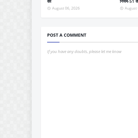
की
नियम-51 के त
August 06, 2026
August 
POST A COMMENT
If you have any doubts, please let me know