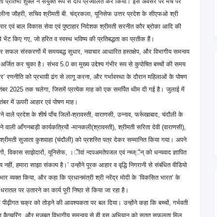
श्रीमती प्रतिभा शुक्ल ने संयुक्त रूप से दीप प्रज्वलित कर किया। इस अवसर पर मंच पर
 लीना जौहरी, सचिव श्रीमती बी. चंद्रकला, यूनिसेफ उत्तर प्रदेश के सीएफओ श्री
ार एवं बाल विकास सेवा एवं पुष्टाहार निदेशक श्रीमती सरनीत कौर ब्रोका आदि की
े भेंट किए गए, जो हरित व स्वस्थ भविष्य की प्रतिबद्धता का प्रतीक हैं।
 सफल संस्करणों में समयबद्ध सुधार, नवाचार आधारित हस्तक्षेप, और विभागीय समन्वय
अर्जित कर चुका है। संभव 5.0 का मुख्य उद्देश्य गंभीर रूप से कुपोषित बच्चों की समय
’ रणनीति को प्रभावी ढंग से लागू करना, और गर्भावस्था के दौरान महिलाओं के पोषण
बर 2025 तक चलेगा, जिसमें प्रत्येक माह को एक समर्पित थीम दी गई है। जुलाई में
ितंबर में ऊपरी आहार एवं पोषण माह।
ाले प्रदेश के शीर्ष पाँच जिलों-श्रावस्ती, वाराणसी, उन्नाव, फर्रूखाबाद, चंदौली के
रने वाली आँगनबाड़ी कार्यकत्रियों -मानकली(श्रावस्ती), श्रीमती सरिता देवी (वाराणसी),
, श्रीमती सुजाता कुशवाहा (चंदौली) को प्रशस्ति पत्र देकर सम्मानित किया गया। अपने
ागों, विकास साझेदारों, यूनिसेफ, ।ेीवां न्दपअमतेपजल एवं न्च्ज्ैन् को धन्यवाद ज्ञापित
 नहीं, हमारा साझा संकल्प है।’ उन्होंने पूरक आहार व वृद्धि निगरानी से संबंधित वीडियो
 आभार व्यक्त किया, और कहा कि प्रधानमंत्री श्री नरेंद्र मोदी के ’विकसित भारत’ के
ें धरातल पर उतारने का कार्य पूरी निष्ठा से किया जा रहा है।
ोषण के पीढ़ीगत चक्र को तोड़ने की आवश्यकता पर बल दिया। उन्होंने कहा कि बच्चों, गर्भवती
ा कैप्चरिंग, और मजबूत विभागीय समन्वय से ही इस अभियान को सतत सफलता मिल