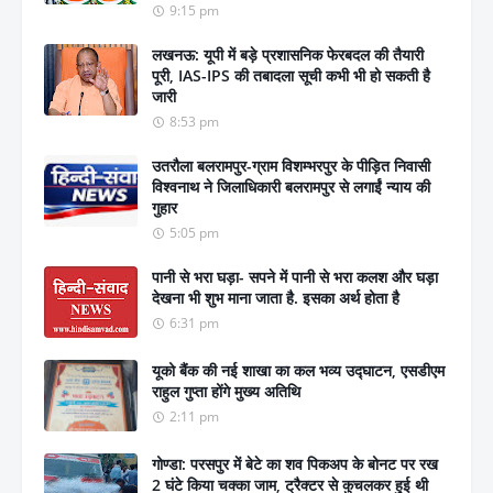
9:15 pm
लखनऊ: यूपी में बड़े प्रशासनिक फेरबदल की तैयारी
पूरी, IAS-IPS की तबादला सूची कभी भी हो सकती है
जारी
8:53 pm
उतरौला बलरामपुर-ग्राम विशम्भरपुर के पीड़ित निवासी
विश्वनाथ ने जिलाधिकारी बलरामपुर से लगाईं न्याय की
गुहार
5:05 pm
पानी से भरा घड़ा- सपने में पानी से भरा कलश और घड़ा
देखना भी शुभ माना जाता है. इसका अर्थ होता है
6:31 pm
यूको बैंक की नई शाखा का कल भव्य उद्घाटन, एसडीएम
राहुल गुप्ता होंगे मुख्य अतिथि
2:11 pm
गोण्डा: परसपुर में बेटे का शव पिकअप के बोनट पर रख
2 घंटे किया चक्का जाम, ट्रैक्टर से कुचलकर हुई थी