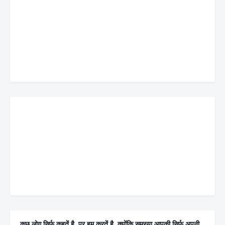
कुछ लोग सिर्फ कहतें है, पर हम करतें है, क्योंकि समस्या आपकी सिर्फ अपनी