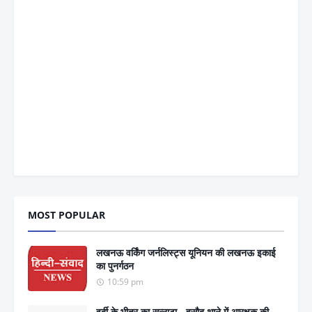
MOST POPULAR
लखनऊ वर्किंग जर्नलिस्ट्स यूनियन की लखनऊ इकाई
का पुनर्गठन
10:59 pm
वर्दी के भीतर का सन्नाटा - हसौद थाने में आरक्षक की