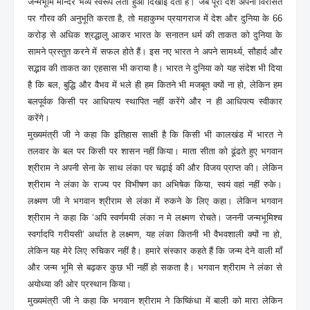
जन्मभूमि मन्दिर भव्य स्वरूप लेता हुआ दिखाई देता है। जब पूरा देश अपनी विरासत
पर गौरव की अनुभूति करता है, तो महाकुम्भ प्रयागराज में देश और दुनिया के 66
करोड़ से अधिक श्रद्धालु आकर भारत के सनातन धर्म की ताकत को दुनिया के
सामने प्रस्तुत करने में सफल होते हैं। इस नए भारत ने अपने सामर्थ्य, सौहार्द और
सद्भाव की ताकत का एहसास भी कराया है। भारत ने दुनिया को यह संदेश भी दिया
है कि बल, बुद्धि और वैभव में भले ही हम कितने भी मजबूत क्यों ना हो, लेकिन हम
बलपूर्वक किसी पर आधिपत्य स्थापित नहीं करेंगे और न ही आधिपत्य स्वीकार
करेंगे।
मुख्यमंत्री जी ने कहा कि इतिहास साक्षी है कि किसी भी कालखंड में भारत ने
तलवार के बल पर किसी पर शासन नहीं किया। माता सीता को ढूंढते हुए भगवान
श्रीराम ने अपनी सेना के साथ लंका पर चढ़ाई की और विजय प्राप्त की। लेकिन
श्रीराम ने लंका के राज्य पर विभीषण का अभिषेक किया, स्वयं वहां नहीं रुके।
लक्ष्मण जी ने भगवान श्रीराम से लंका में रुकने के लिए कहा। लेकिन भगवान
श्रीराम ने कहा कि ‘अपि स्वर्णमयी लंका न मे लक्ष्मण रोचते। जननी जन्मभूमिश्च
स्वर्गादपि गरीयसी‘ अर्थात हे लक्ष्मण, यह लंका कितनी भी वैभवशाली क्यों ना हो,
लेकिन यह मेरे लिए रुचिकर नहीं है। हमारे संस्कार कहते हैं कि जन्म देने वाली माँ
और जन्म भूमि से बढ़कर कुछ भी नहीं हो सकता है। भगवान श्रीराम ने लंका से
अयोध्या की ओर प्रस्थान किया।
मुख्यमंत्री जी ने कहा कि भगवान श्रीराम ने किष्किंधा में बाली को मारा लेकिन