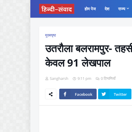
होम पेज
देश
राज्य
मुख्यपृष्ठ
उतरौला बलरामपुर- तहसील
केवल 91 लेखपाल
Sangharsh
9:11 pm
0 टिप्पणियाँ
Facebook
Twitter