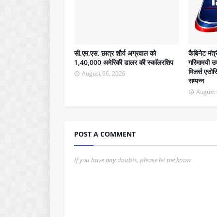
सी.एम.एस. छात्र शौर्य अग्रवाल को
कैबिनेट मंत्
1,40,000 अमेरिकी डालर की स्काॅलरशिप
गरिमामयी उप
मिलर्स एसो
August 06, 2026
सम्पन्न
August 
POST A COMMENT
If you have any doubts, please let me know