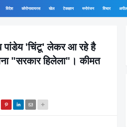
विदेश
कोरोनावायरस
खेल
टेकज्ञान
मनोरंजन
विचार
अपी
 पांडेय 'चिंटू' लेकर आ रहे है
ा गाना "सरकार हिलेला"। कीमत
।