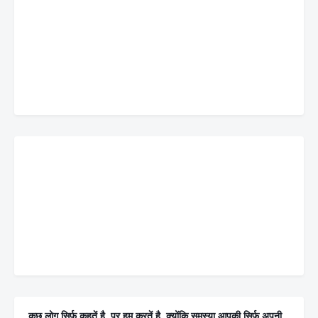
कुछ लोग सिर्फ कहतें है, पर हम करतें है, क्योंकि समस्या आपकी सिर्फ अपनी