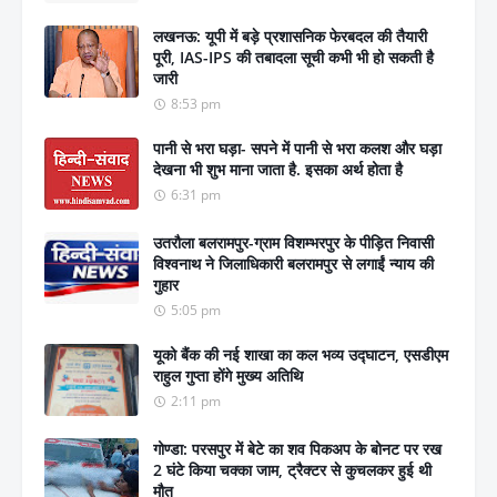
लखनऊ: यूपी में बड़े प्रशासनिक फेरबदल की तैयारी
पूरी, IAS-IPS की तबादला सूची कभी भी हो सकती है
जारी
8:53 pm
पानी से भरा घड़ा- सपने में पानी से भरा कलश और घड़ा
देखना भी शुभ माना जाता है. इसका अर्थ होता है
6:31 pm
उतरौला बलरामपुर-ग्राम विशम्भरपुर के पीड़ित निवासी
विश्वनाथ ने जिलाधिकारी बलरामपुर से लगाईं न्याय की
गुहार
5:05 pm
यूको बैंक की नई शाखा का कल भव्य उद्घाटन, एसडीएम
राहुल गुप्ता होंगे मुख्य अतिथि
2:11 pm
गोण्डा: परसपुर में बेटे का शव पिकअप के बोनट पर रख
2 घंटे किया चक्का जाम, ट्रैक्टर से कुचलकर हुई थी
मौत