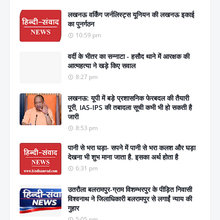
लखनऊ वर्किंग जर्नलिस्ट्स यूनियन की लखनऊ इकाई
का पुनर्गठन
10:59 pm
वर्दी के भीतर का सन्नाटा - हसौद थाने में आरक्षक की
आत्महत्या ने खड़े किए सवाल
8:27 pm
लखनऊ: यूपी में बड़े प्रशासनिक फेरबदल की तैयारी
पूरी, IAS-IPS की तबादला सूची कभी भी हो सकती है
जारी
8:53 pm
पानी से भरा घड़ा- सपने में पानी से भरा कलश और घड़ा
देखना भी शुभ माना जाता है. इसका अर्थ होता है
6:31 pm
उतरौला बलरामपुर-ग्राम विशम्भरपुर के पीड़ित निवासी
विश्वनाथ ने जिलाधिकारी बलरामपुर से लगाईं न्याय की
गुहार
5:05 pm