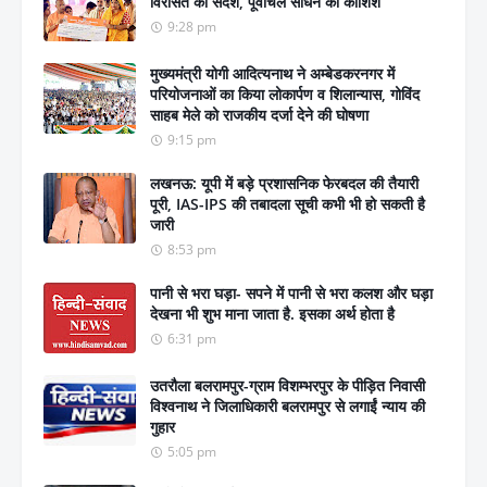
विरासत का संदेश, पूर्वांचल साधने की कोशिश
9:28 pm
मुख्यमंत्री योगी आदित्यनाथ ने अम्बेडकरनगर में
परियोजनाओं का किया लोकार्पण व शिलान्यास, गोविंद
साहब मेले को राजकीय दर्जा देने की घोषणा
9:15 pm
लखनऊ: यूपी में बड़े प्रशासनिक फेरबदल की तैयारी
पूरी, IAS-IPS की तबादला सूची कभी भी हो सकती है
जारी
8:53 pm
पानी से भरा घड़ा- सपने में पानी से भरा कलश और घड़ा
देखना भी शुभ माना जाता है. इसका अर्थ होता है
6:31 pm
उतरौला बलरामपुर-ग्राम विशम्भरपुर के पीड़ित निवासी
विश्वनाथ ने जिलाधिकारी बलरामपुर से लगाईं न्याय की
गुहार
5:05 pm