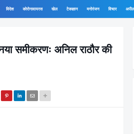
विदेश
कोरोनावायरस
खेल
टेकज्ञान
मनोरंजन
विचार
अपी
ें नया समीकरणः अनिल राठौर की