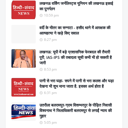
लखनऊ वर्किंग जर्नलिस्ट्स यूनियन की लखनऊ इकाई
का पुनर्गठन
10:59 pm
वर्दी के भीतर का सन्नाटा - हसौद थाने में आरक्षक की
आत्महत्या ने खड़े किए सवाल
8:27 pm
लखनऊ: यूपी में बड़े प्रशासनिक फेरबदल की तैयारी
पूरी, IAS-IPS की तबादला सूची कभी भी हो सकती है
जारी
8:53 pm
पानी से भरा घड़ा- सपने में पानी से भरा कलश और घड़ा
देखना भी शुभ माना जाता है. इसका अर्थ होता है
6:31 pm
उतरौला बलरामपुर-ग्राम विशम्भरपुर के पीड़ित निवासी
विश्वनाथ ने जिलाधिकारी बलरामपुर से लगाईं न्याय की
गुहार
5:05 pm