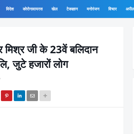
विदेश
कोरोनावायरस
खेल
टेकज्ञान
मनोरंजन
विचार
अपी
्र मिश्र जी के 23वें बलिदान
लि, जुटे हजारों लोग
ँ