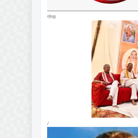
गोण्डा
/