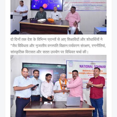
दो दिनों तक देश के विभिन्न प्रान्तों से आए शिक्षाविदों और शोधार्थियों ने
"जैव विविधता और नृजातीय वनस्पति विज्ञान:पर्यावरण संरक्षण, रणनीतियां,
सांस्कृतिक विरासत और सतत उपयोग पर विधिवत चर्चा की।