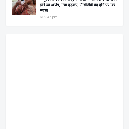
होने का आरोप, मचा हड़कंप; सीसीटीवी बंद होने पर उठे
सवाल
9:43 pm