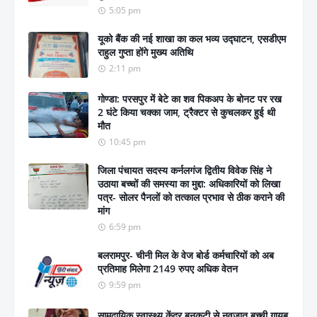
5:05 pm
यूको बैंक की नई शाखा का कल भव्य उद्घाटन, एसडीएम
राहुल गुप्ता होंगे मुख्य अतिथि
2:11 pm
गोण्डा: परसपुर में बेटे का शव पिकअप के बोनट पर रख
2 घंटे किया चक्का जाम, ट्रैक्टर से कुचलकर हुई थी
मौत
10:45 pm
जिला पंचायत सदस्य कर्नलगंज द्वितीय विवेक सिंह ने
उठाया बच्चों की समस्या का मुद्दा: अधिकारियों को लिखा
पत्र- सोलर पैनलों को तत्काल प्रभाव से ठीक कराने की
मांग
6:59 pm
बलरामपुर- चीनी मिल के वेज बोर्ड कर्मचारियों को अब
प्रतिमाह मिलेगा 2149 रुपए अधिक वेतन
9:59 pm
सामुदायिक स्वास्थ्य केंद्र बनकटी से नवजात बच्ची गायब