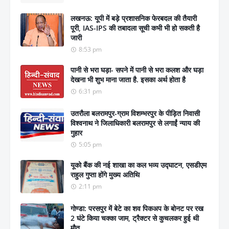
लखनऊ: यूपी में बड़े प्रशासनिक फेरबदल की तैयारी
पूरी, IAS-IPS की तबादला सूची कभी भी हो सकती है
जारी
8:53 pm
पानी से भरा घड़ा- सपने में पानी से भरा कलश और घड़ा
देखना भी शुभ माना जाता है. इसका अर्थ होता है
6:31 pm
उतरौला बलरामपुर-ग्राम विशम्भरपुर के पीड़ित निवासी
विश्वनाथ ने जिलाधिकारी बलरामपुर से लगाईं न्याय की
गुहार
5:05 pm
यूको बैंक की नई शाखा का कल भव्य उद्घाटन, एसडीएम
राहुल गुप्ता होंगे मुख्य अतिथि
2:11 pm
गोण्डा: परसपुर में बेटे का शव पिकअप के बोनट पर रख
2 घंटे किया चक्का जाम, ट्रैक्टर से कुचलकर हुई थी
मौत