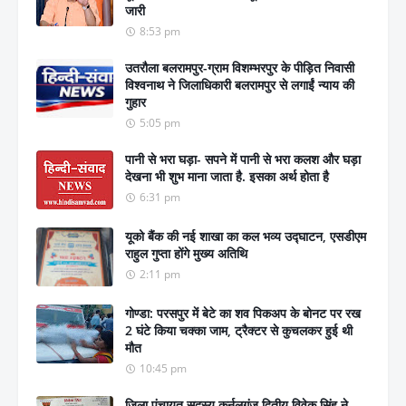
जारी
8:53 pm
उतरौला बलरामपुर-ग्राम विशम्भरपुर के पीड़ित निवासी
विश्वनाथ ने जिलाधिकारी बलरामपुर से लगाईं न्याय की
गुहार
5:05 pm
पानी से भरा घड़ा- सपने में पानी से भरा कलश और घड़ा
देखना भी शुभ माना जाता है. इसका अर्थ होता है
6:31 pm
यूको बैंक की नई शाखा का कल भव्य उद्घाटन, एसडीएम
राहुल गुप्ता होंगे मुख्य अतिथि
2:11 pm
गोण्डा: परसपुर में बेटे का शव पिकअप के बोनट पर रख
2 घंटे किया चक्का जाम, ट्रैक्टर से कुचलकर हुई थी
मौत
10:45 pm
जिला पंचायत सदस्य कर्नलगंज द्वितीय विवेक सिंह ने