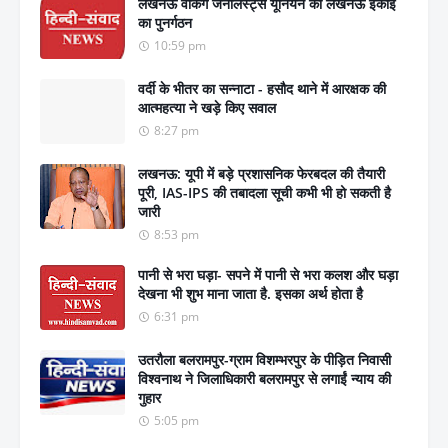
लखनऊ वर्किंग जर्नलिस्ट्स यूनियन की लखनऊ इकाई
का पुनर्गठन
10:59 pm
वर्दी के भीतर का सन्नाटा - हसौद थाने में आरक्षक की
आत्महत्या ने खड़े किए सवाल
8:27 pm
लखनऊ: यूपी में बड़े प्रशासनिक फेरबदल की तैयारी
पूरी, IAS-IPS की तबादला सूची कभी भी हो सकती है
जारी
8:53 pm
पानी से भरा घड़ा- सपने में पानी से भरा कलश और घड़ा
देखना भी शुभ माना जाता है. इसका अर्थ होता है
6:31 pm
उतरौला बलरामपुर-ग्राम विशम्भरपुर के पीड़ित निवासी
विश्वनाथ ने जिलाधिकारी बलरामपुर से लगाईं न्याय की
गुहार
5:05 pm