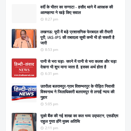
वर्दी के भीतर का सन्नाटा - हसौद थाने में आरक्षक की
आत्महत्या ने खड़े किए सवाल
8:27 pm
लखनऊ: यूपी में बड़े प्रशासनिक फेरबदल की तैयारी
पूरी, IAS-IPS की तबादला सूची कभी भी हो सकती है
जारी
8:53 pm
पानी से भरा घड़ा- सपने में पानी से भरा कलश और घड़ा
देखना भी शुभ माना जाता है. इसका अर्थ होता है
6:31 pm
उतरौला बलरामपुर-ग्राम विशम्भरपुर के पीड़ित निवासी
विश्वनाथ ने जिलाधिकारी बलरामपुर से लगाईं न्याय की
गुहार
5:05 pm
यूको बैंक की नई शाखा का कल भव्य उद्घाटन, एसडीएम
राहुल गुप्ता होंगे मुख्य अतिथि
2:11 pm