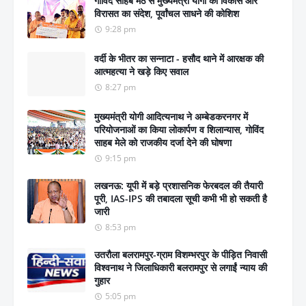
गोविंद साहब मठ से मुख्यमंत्री योगी का विकास और
विरासत का संदेश, पूर्वांचल साधने की कोशिश
9:28 pm
वर्दी के भीतर का सन्नाटा - हसौद थाने में आरक्षक की
आत्महत्या ने खड़े किए सवाल
8:27 pm
मुख्यमंत्री योगी आदित्यनाथ ने अम्बेडकरनगर में
परियोजनाओं का किया लोकार्पण व शिलान्यास, गोविंद
साहब मेले को राजकीय दर्जा देने की घोषणा
9:15 pm
लखनऊ: यूपी में बड़े प्रशासनिक फेरबदल की तैयारी
पूरी, IAS-IPS की तबादला सूची कभी भी हो सकती है
जारी
8:53 pm
उतरौला बलरामपुर-ग्राम विशम्भरपुर के पीड़ित निवासी
विश्वनाथ ने जिलाधिकारी बलरामपुर से लगाईं न्याय की
गुहार
5:05 pm