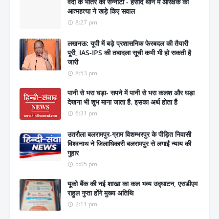
वर्दी के भीतर का सन्नाटा - हसौद थाने में आरक्षक की
आत्महत्या ने खड़े किए सवाल
8:27 pm
लखनऊ: यूपी में बड़े प्रशासनिक फेरबदल की तैयारी
पूरी, IAS-IPS की तबादला सूची कभी भी हो सकती है
जारी
8:53 pm
पानी से भरा घड़ा- सपने में पानी से भरा कलश और घड़ा
देखना भी शुभ माना जाता है. इसका अर्थ होता है
6:31 pm
उतरौला बलरामपुर-ग्राम विशम्भरपुर के पीड़ित निवासी
विश्वनाथ ने जिलाधिकारी बलरामपुर से लगाईं न्याय की
गुहार
5:05 pm
यूको बैंक की नई शाखा का कल भव्य उद्घाटन, एसडीएम
राहुल गुप्ता होंगे मुख्य अतिथि
2:11 pm