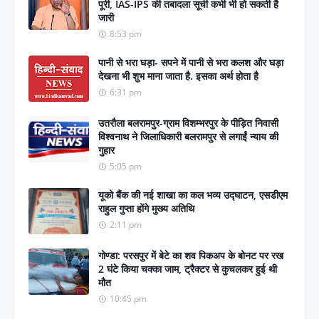
पूरी, IAS-IPS की तबादला सूची कभी भी हो सकती है
जारी
8:53 pm
पानी से भरा घड़ा- सपने में पानी से भरा कलश और घड़ा
देखना भी शुभ माना जाता है. इसका अर्थ होता है
6:31 pm
उतरौला बलरामपुर-ग्राम विशम्भरपुर के पीड़ित निवासी
विश्वनाथ ने जिलाधिकारी बलरामपुर से लगाईं न्याय की
गुहार
5:05 pm
यूको बैंक की नई शाखा का कल भव्य उद्घाटन, एसडीएम
राहुल गुप्ता होंगे मुख्य अतिथि
2:11 pm
गोण्डा: परसपुर में बेटे का शव पिकअप के बोनट पर रख
2 घंटे किया चक्का जाम, ट्रैक्टर से कुचलकर हुई थी
मौत
10:45 pm