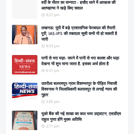
वर्दी के भीतर का सन्नाटा - हसौद थाने में आरक्षक की
आत्महत्या ने खड़े किए सवाल
8:27 pm
लखनऊ: यूपी में बड़े प्रशासनिक फेरबदल की तैयारी
पूरी, IAS-IPS की तबादला सूची कभी भी हो सकती है
जारी
8:53 pm
पानी से भरा घड़ा- सपने में पानी से भरा कलश और घड़ा
देखना भी शुभ माना जाता है. इसका अर्थ होता है
6:31 pm
उतरौला बलरामपुर-ग्राम विशम्भरपुर के पीड़ित निवासी
विश्वनाथ ने जिलाधिकारी बलरामपुर से लगाईं न्याय की
गुहार
5:05 pm
यूको बैंक की नई शाखा का कल भव्य उद्घाटन, एसडीएम
राहुल गुप्ता होंगे मुख्य अतिथि
2:11 pm