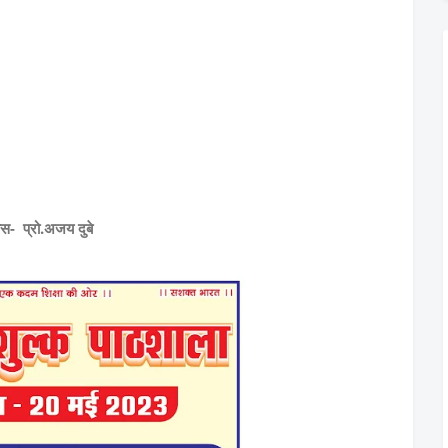
ास- प्रो.अजय दुबे