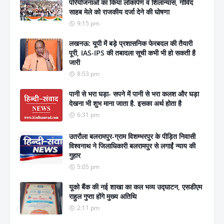
परियोजनाओं का किया लोकार्पण व शिलान्यास, गोविंद
साहब मेले को राजकीय दर्जा देने की घोषणा
9:15 pm
लखनऊ: यूपी में बड़े प्रशासनिक फेरबदल की तैयारी
पूरी, IAS-IPS की तबादला सूची कभी भी हो सकती है
जारी
8:53 pm
पानी से भरा घड़ा- सपने में पानी से भरा कलश और घड़ा
देखना भी शुभ माना जाता है. इसका अर्थ होता है
6:31 pm
उतरौला बलरामपुर-ग्राम विशम्भरपुर के पीड़ित निवासी
विश्वनाथ ने जिलाधिकारी बलरामपुर से लगाईं न्याय की
गुहार
5:05 pm
यूको बैंक की नई शाखा का कल भव्य उद्घाटन, एसडीएम
राहुल गुप्ता होंगे मुख्य अतिथि
2:11 pm