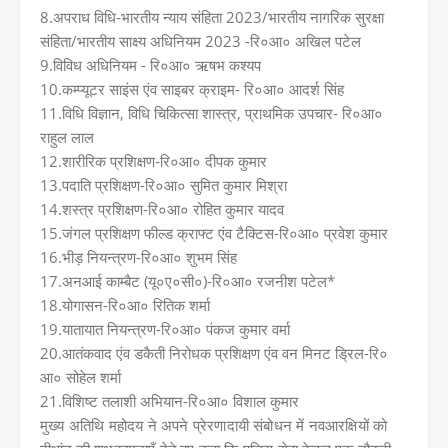
8.अपराध विधि-भारतीय न्याय संहिता 2023/भारतीय नागरिक सुरक्षा
संहिता/भारतीय साक्ष्य अधिनियम 2023 -रि०आ० अखिल पटेल
9.विविध अधिनियम - रि०आ० ऋषभ कश्यप
10.कम्प्यूटर साइंस एंव साइबर क्राइम- रि०आ० आदर्श सिंह
11.विधि विज्ञान, विधि चिकित्सा शास्त्र, प्राथमिक उपचार- रि०आ०
राहुल लाल
12.शारीरिक प्रशिक्षण-रि०आ० दीपक कुमार
13.पदाति प्रशिक्षण-रि०आ० सुमित कुमार मिश्रा
14.शस्त्र प्रशिक्षण-रि०आ० रोहित कुमार यादव
15.जंगल प्रशिक्षण फील्ड क्राफ्ट एंव टैक्टिस-रि०आ० प्रवेश कुमार
16.भीड़ नियन्त्रण-रि०आ० शुभम सिंह
17.अनआई काम्बैट (यू०ए०सी०)-रि०आ० रजनीश पटेल*
18.योगासन-रि०आ० रितिक शर्मा
19.यातायात नियन्त्रण-रि०आ० पंकज कुमार वर्मा
20.आतंकवाद एंव डकैती निरोधक प्रशिक्षण एंव वन मिनट ड्रिल-रि०
आ० सोहेल शर्मा
21.विशिष्ट तलाशी अभियान-रि०आ० विशाल कुमार
मुख्य अतिथि महोदय ने अपने प्रेरणादायी संबोधन में नवआरक्षियों को